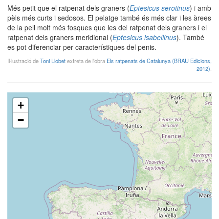
Més petit que el ratpenat dels graners (
Eptesicus serotinus
) i amb
pèls més curts i sedosos. El pelatge també és més clar i les àrees
de la pell molt més fosques que les del ratpenat dels graners i el
ratpenat dels graners meridional (
Eptesicus isabellinus
). També
es pot diferenciar per característiques del penis.
Il·lustració de
Toni Llobet
extreta de l'obra
Els ratpenats de Catalunya (BRAU Edicions,
2012)
.
+
−