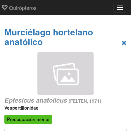
Quirópteros
Toggl
Murciélago hortelano
anatólico
Eptesicus anatolicus
(FELTEN, 1971)
Vespertilionidae
Preocupación menor