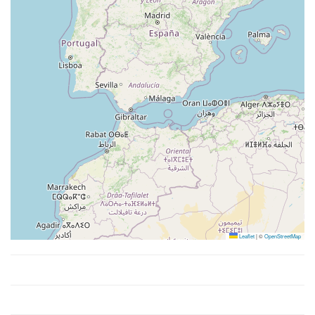
Leaflet
|
©
OpenStreetMap