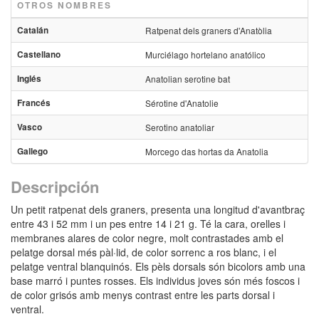
OTROS NOMBRES
Catalán
Ratpenat dels graners d'Anatòlia
Castellano
Murciélago hortelano anatólico
Inglés
Anatolian serotine bat
Francés
Sérotine d'Anatolie
Vasco
Serotino anatoliar
Gallego
Morcego das hortas da Anatolia
Descripción
Un petit ratpenat dels graners, presenta una longitud d'avantbraç
entre 43 i 52 mm i un pes entre 14 i 21 g. Té la cara, orelles i
membranes alares de color negre, molt contrastades amb el
pelatge dorsal més pàl·lid, de color sorrenc a ros blanc, i el
pelatge ventral blanquinós. Els pèls dorsals són bicolors amb una
base marró i puntes rosses. Els individus joves són més foscos i
de color grisós amb menys contrast entre les parts dorsal i
ventral.