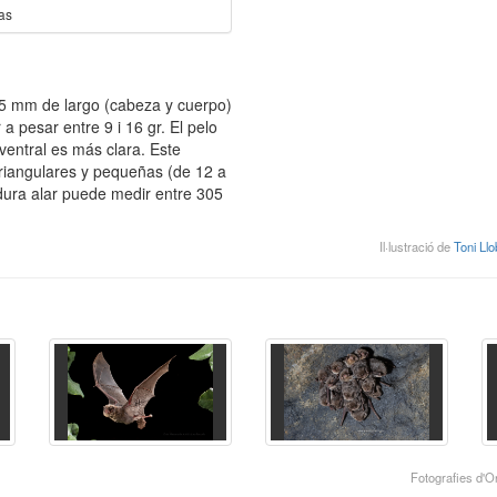
as
5 mm de largo (cabeza y cuerpo)
a pesar entre 9 i 16 gr. El pelo
 ventral es más clara. Este
riangulares y pequeñas (de 12 a
ura alar puede medir entre 305
Il·lustració de
Toni Llo
Fotografies d'O