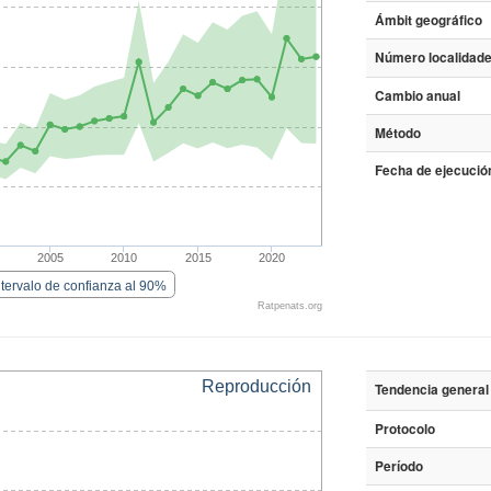
Ámbit geográfico
Número localidade
Cambio anual
Método
Fecha de ejecución
2005
2010
2015
2020
ntervalo de confianza al 90%
Ratpenats.org
Reproducción
Tendencia general
Protocolo
Período