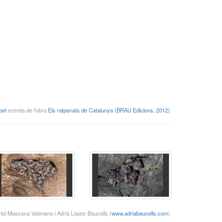
bet
extreta de l'obra
Els ratpenats de Catalunya (BRAU Edicions, 2012)
.
riol Massana Valeriano i Adrià López-Baucells (
www.adriabaucells.com
).