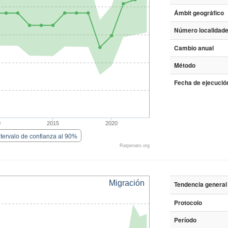
Ámbit geográfico
Número localidade
Cambio anual
Método
Fecha de ejecución
0
2015
2020
ntervalo de confianza al 90%
Ratpenats.org
Migración
Tendencia general
Protocolo
Período