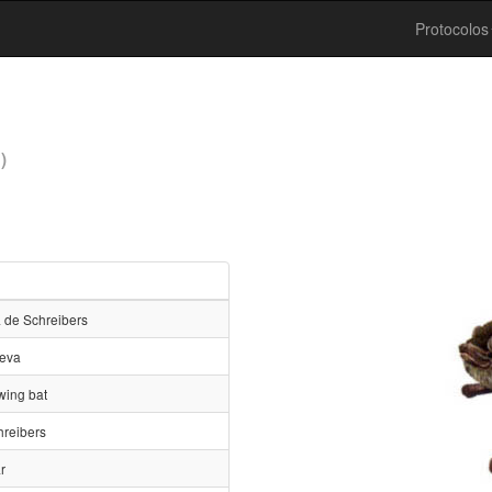
Protocolos
)
 de Schreibers
ueva
wing bat
hreibers
r