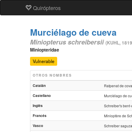
Quirópteros
Murciélago de cueva
Miniopterus schreibersii
(KUHL, 1819
Miniopteridae
Vulnerable
OTROS NOMBRES
Catalán
Ratpenat de cova
Castellano
Murciélago de c
Inglés
Schreiber's bent-
Francés
Minioptère de Sc
Vasco
Schreiber saguza