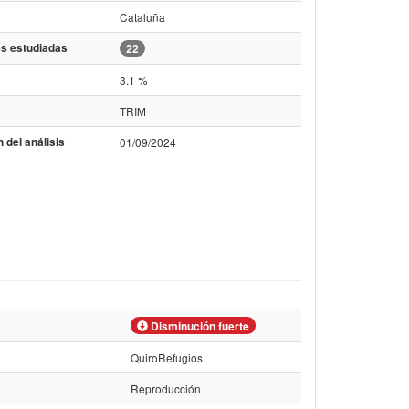
Cataluña
s estudiadas
22
3.1 %
TRIM
 del análisis
01/09/2024
Disminución fuerte
QuiroRefugios
Reproducción