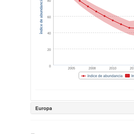
índice de abundancia
80
60
40
20
0
2005
2008
2010
20
índice de abundancia
I
Europa