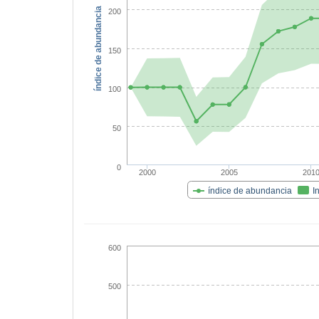
índice de abundancia
200
150
100
50
0
2000
2005
201
índice de abundancia
I
600
500