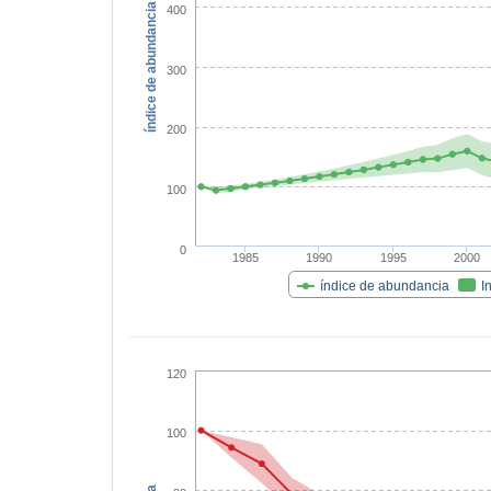
índice de abundancia
400
300
200
100
0
1985
1990
1995
2000
índice de abundancia
I
120
100