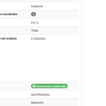
Cataluña
s estudiadas
4
3.9 %
TRIM
 del análisis
01/09/2024
Incremento moderado
QuiroRefugios
Migración