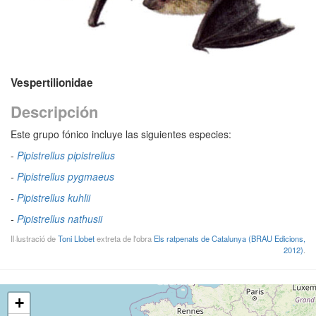
Vespertilionidae
Descripción
Este grupo fónico incluye las siguientes especies:
-
Pipistrellus pipistrellus
-
Pipistrellus pygmaeus
-
Pipistrellus kuhlii
-
Pipistrellus nathusii
Il·lustració de
Toni Llobet
extreta de l'obra
Els ratpenats de Catalunya (BRAU Edicions,
2012)
.
+