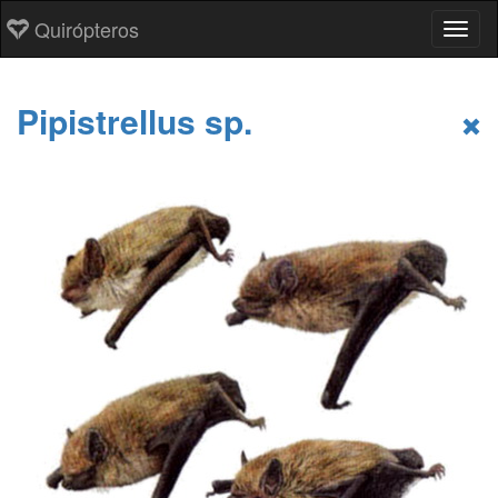
Quirópteros
Toggl
Pipistrellus sp.